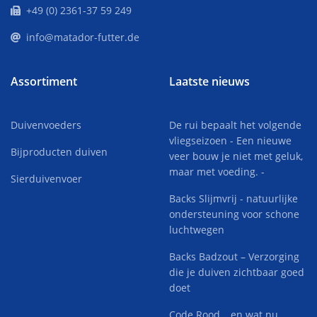
+49 (0) 2361-37 59 249
info@matador-futter.de
Assortiment
Laatste nieuws
Duivenvoeders
De rui bepaalt het volgende
vliegseizoen - Een nieuwe
Bijproducten duiven
veer bouw je niet met geluk,
maar met voeding. -
Sierduivenvoer
Backs Slijmvrij - natuurlijke
ondersteuning voor schone
luchtwegen
Backs Badzout – Verzorging
die je duiven zichtbaar goed
doet
Code Rood… en wat nu