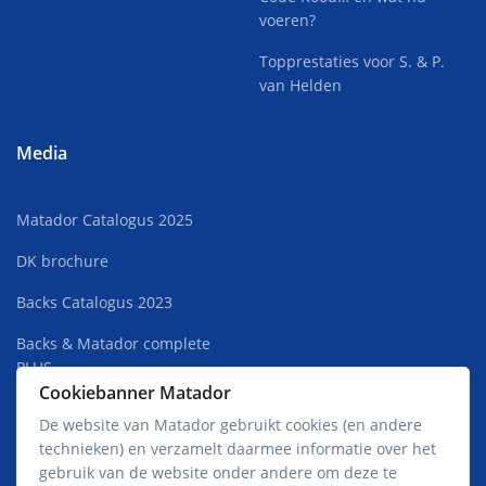
voeren?
Topprestaties voor S. & P.
van Helden
Media
Matador Catalogus 2025
DK brochure
Backs Catalogus 2023
Backs & Matador complete
PLUS
Cookiebanner Matador
Superkweek Rust 2022
De website van Matador gebruikt cookies (en andere
technieken) en verzamelt daarmee informatie over het
Matador Premium Jong HOT
gebruik van de website onder andere om deze te