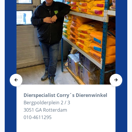
Dierspecialist Corry´s Dierenwinkel
Bergpolderplein 2 / 3
3051 GA Rotterdam
010-4611295