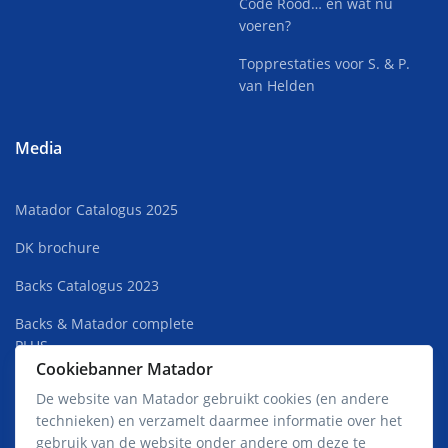
Code Rood… en wat nu
voeren?
Topprestaties voor S. & P.
van Helden
Media
Matador Catalogus 2025
DK brochure
Backs Catalogus 2023
Backs & Matador complete
PLUS
Cookiebanner Matador
Superkweek Rust 2022
De website van Matador gebruikt cookies (en andere
technieken) en verzamelt daarmee informatie over het
Matador Premium Jong HOT
gebruik van de website onder andere om deze te