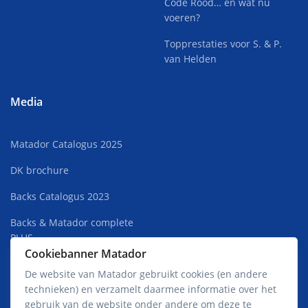
Code Rood… en wat nu
voeren?
Topprestaties voor S. & P.
van Helden
Media
Matador Catalogus 2025
DK brochure
Backs Catalogus 2023
Backs & Matador complete
PLUS
Cookiebanner Matador
Superkweek Rust 2022
De website van Matador gebruikt cookies (en andere
technieken) en verzamelt daarmee informatie over het
Matador Premium Jong HOT
gebruik van de website onder andere om deze te