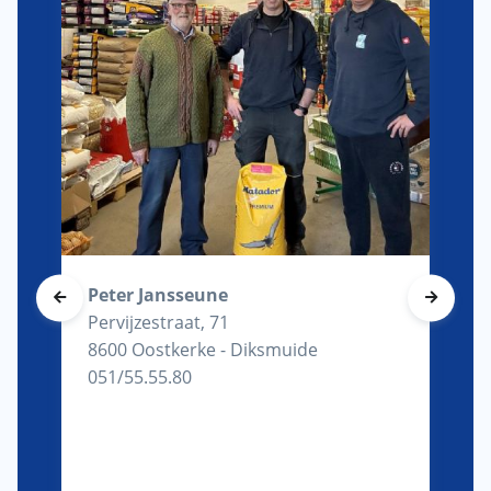
Peter Jansseune
Pervijzestraat, 71
8600 Oostkerke - Diksmuide
051/55.55.80